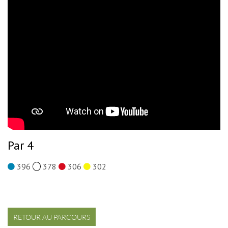
Par 4
396
378
306
302
RETOUR AU PARCOURS