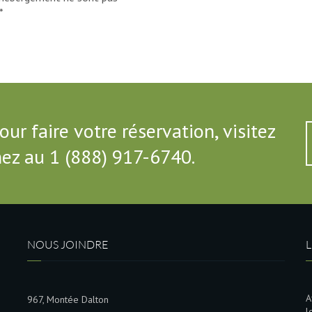
*
ur faire votre réservation, visitez
onez au 1 (888) 917-6740.
NOUS JOINDRE
L
A
967, Montée Dalton
l