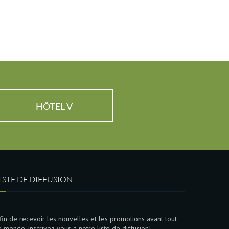
HÔTEL V
ISTE DE DIFFUSION
fin de recevoir les nouvelles et les promotions avant tout
e monde, inscrivez-vous à notre liste de diffusion!