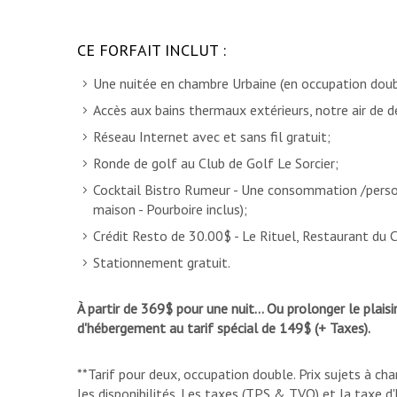
CE FORFAIT INCLUT :
Une nuitée en chambre Urbaine (en occupation doub
Accès aux bains thermaux extérieurs, notre air de d
Réseau Internet avec et sans fil gratuit;
Ronde de golf au Club de Golf Le Sorcier;
Cocktail Bistro Rumeur - Une consommation /person
maison - Pourboire inclus);
Crédit Resto de 30.00$ - Le Rituel, Restaurant du C
Stationnement gratuit.
À partir de 369$ pour une nuit... Ou prolonger le plais
d'hébergement au tarif spécial de 149$ (+ Taxes).
**Tarif pour deux, occupation double. Prix sujets à ch
les disponibilités. Les taxes (TPS & TVQ) et la taxe 