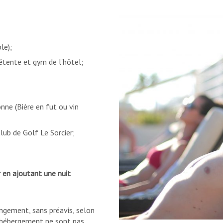
le);
étente et gym de l'hôtel;
ne (Bière en fut ou vin
lub de Golf Le Sorcier;
ir en ajoutant une nuit
angement, sans préavis, selon
d'hébergement ne sont pas